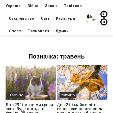
Україна
Війна
Закон
Політика
Суспільство
Світ
Культура
Спорт
Технології
Думки
Позначка:
травень
УКРАЇНА
УКРАЇНА
До +29° і місцями грози:
До +27 і майже літо:
якою буде погода в
синоптикиня розповіла
Україні 25 травня
про погоду на 6 травня