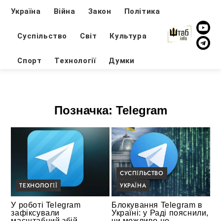
Україна
Війна
Закон
Політика
Суспільство
Світ
Культура
Спорт
Технології
Думки
Позначка:
Telegram
СУСПІЛЬСТВО
ТЕХНОЛОГІЇ
УКРАЇНА
У роботі Telegram
Блокування Telegram в
зафіксували
Україні: у Раді пояснили,
масштабний збій
чи можливо це