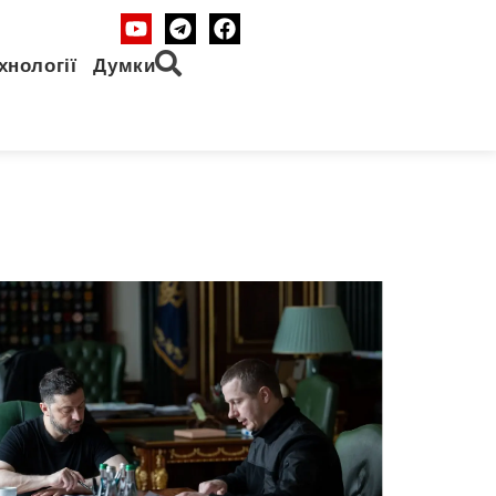
хнології
Думки