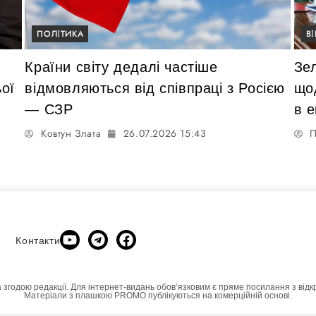
ПОЛІТИКА
В
Країни світу дедалі частіше
Зе
ої
відмовляються від співпраці з Росією
щод
— СЗР
в е
Ковтун Злата
26.07.2026 15:43
П
Контакти
а згодою редакції. Для інтернет-видань обовʼязковим є пряме посилання з відк
Матеріали з плашкою PROMO публікуються на комерційній основі.