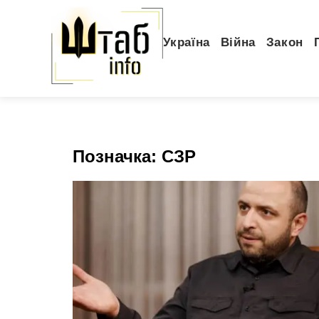
Україна
Війна
Закон
Позначка:
СЗР