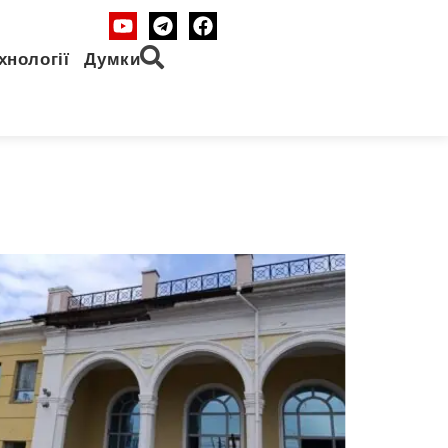
хнології
Думки