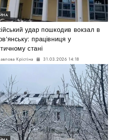
ІЙНА
сійський удар пошкодив вокзал в
в’янську: працівниця у
итичному стані
авлова Крістіна
31.03.2026 14:18
ІЙНА