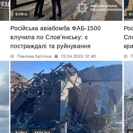
ВІЙНА
В
Російська авіабомба ФАБ-1500
Ро
влучила по Слов’янську: є
Сло
постраждалі та руйнування
кр
Павлова Крістіна
15.04.2026 12:40
П
ВІЙНА
УКРАЇНА
В