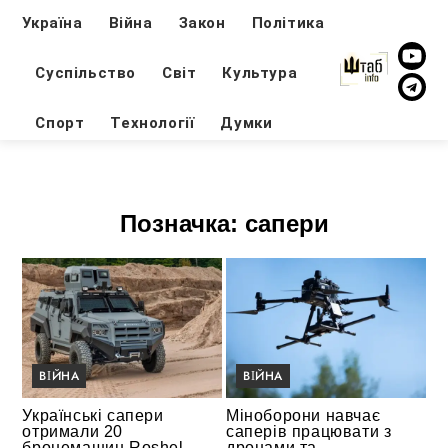
Україна
Війна
Закон
Політика
Суспільство
Світ
Культура
Спорт
Технології
Думки
Позначка:
сапери
ВІЙНА
ВІЙНА
Українські сапери
Міноборони навчає
отримали 20
саперів працювати з
бронемашин Roshel
дронами та