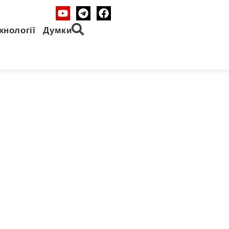
хнології
Думки