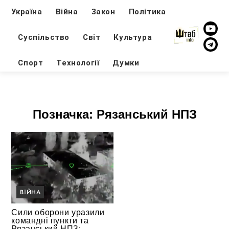
Україна
Війна
Закон
Політика
Суспільство
Світ
Культура
Спорт
Технології
Думки
Позначка:
Рязанський НПЗ
ВІЙНА
Сили оборони уразили
командні пункти та
Рязанський НПЗ: