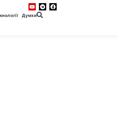
хнології
Думки