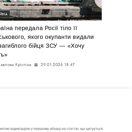
ІЙНА
аїна передала Росії тіло її
ськового, якого окупанти видали
 загиблого бійця ЗСУ — «Хочу
ть»
авлова Крістіна
29.01.2026 18:47
ритою індексацією у першому абзаці на статтю, що цитується.