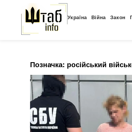
Україна
Війна
Закон
Позначка:
російський війсь