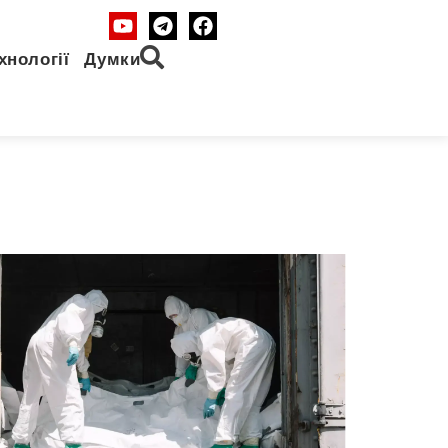
хнології
Думки