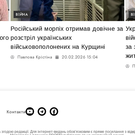
ВІЙНА
В
Російський морпіх отримав довічне за
Укр
ого
розстріл українських
вій
військовополонених на Курщині
за
жи
Павлова Крістіна
20.02.2026 15:04
П
Контакти
а згодою редакції. Для інтернет-видань обовʼязковим є пряме посилання з відк