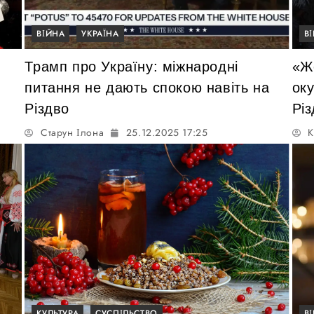
ВІЙНА
УКРАЇНА
В
Трамп про Україну: міжнародні
«Жо
питання не дають спокою навіть на
ок
Різдво
Рі
Старун Ілона
25.12.2025 17:25
К
КУЛЬТУРА
СУСПІЛЬСТВО
В