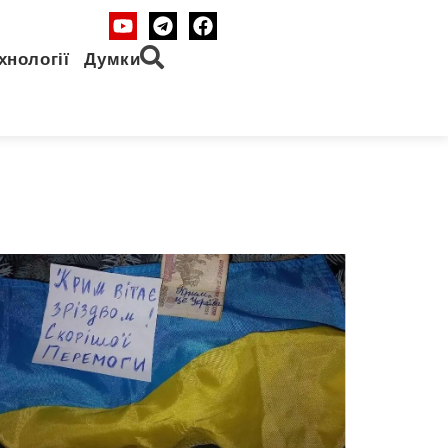
хнології
Думки