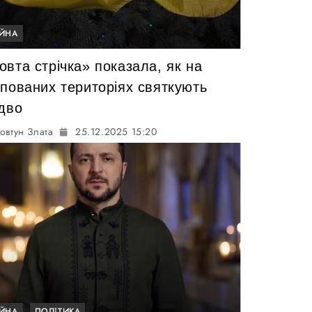
ІЙНА
вта стрічка» показала, як на
упованих територіях святкують
здво
овтун Злата
25.12.2025 15:20
ІЙНА
ПОЛІТИКА