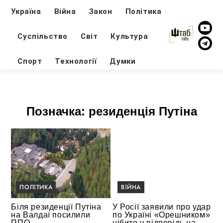
Україна
Війна
Закон
Політика
Суспільство
Світ
Культура
Спорт
Технології
Думки
Позначка:
резиденція Путіна
ПОЛІТИКА
ВІЙНА
Біля резиденції Путіна
У Росії заявили про удар
на Валдаї посилили
по Україні «Орешником»
ППО
нібито у відповідь на