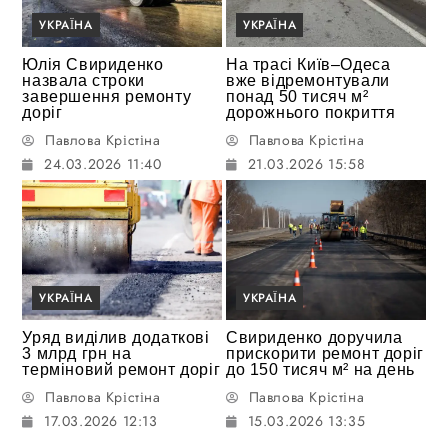
УКРАЇНА
УКРАЇНА
Юлія Свириденко
На трасі Київ–Одеса
назвала строки
вже відремонтували
завершення ремонту
понад 50 тисяч м²
доріг
дорожнього покриття
Павлова Крістіна
Павлова Крістіна
24.03.2026 11:40
21.03.2026 15:58
УКРАЇНА
УКРАЇНА
Уряд виділив додаткові
Свириденко доручила
3 млрд грн на
прискорити ремонт доріг
терміновий ремонт доріг
до 150 тисяч м² на день
Павлова Крістіна
Павлова Крістіна
17.03.2026 12:13
15.03.2026 13:35