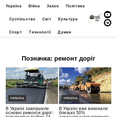
Україна
Війна
Закон
Політика
Суспільство
Світ
Культура
Спорт
Технології
Думки
Позначка:
ремонт доріг
УКРАЇНА
УКРАЇНА
В Україні завершили
В Україні вже виконали
основні ремонти доріг:
близько 50%
відновлено майже 14
запланованого ремонту