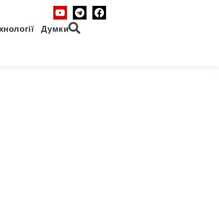
хнології
Думки