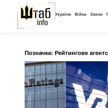
Україна
Війна
Закон
Позначка:
Рейтингове агентс