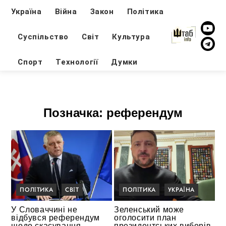
Україна
Війна
Закон
Політика
Суспільство
Світ
Культура
Спорт
Технології
Думки
Позначка:
референдум
ПОЛІТИКА
СВІТ
ПОЛІТИКА
УКРАЇНА
У Словаччині не
Зеленський може
відбувся референдум
оголосити план
щодо скасування
президентських виборів