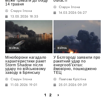
може тривати до обіду
області
14 травня
Старун Ілона
Старун Ілона
14.03.2026 06:27
13.05.2026 18:35
ВІЙНА
ВІЙНА
Міноборони нагадало
У Бєлгороді заявили про
характеристики ракет
ракетний удар по
Storm Shadow після
енергооб’єктах:
удару по військовому
ймовірно, пошкоджено
заводу в Брянську
ТЕЦ
Старун Ілона
Павлова Крістіна
11.03.2026 19:01
25.01.2026 09:39
1
2