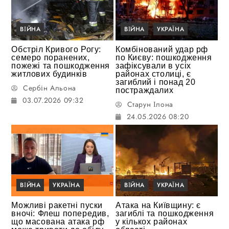
ВІЙНА
ВІЙНА
УКРАЇНА
Обстріл Кривого Рогу:
Комбінований удар рф
семеро поранених,
по Києву: пошкодження
пожежі та пошкодження
зафіксували в усіх
житлових будинків
районах столиці, є
загиблий і понад 20
Сербін Альона
постраждалих
03.07.2026 09:32
Старун Ілона
24.05.2026 08:20
ВІЙНА
УКРАЇНА
ВІЙНА
УКРАЇНА
Можливі ракетні пуски
Атака на Київщину: є
вночі: Флеш попередив,
загиблі та пошкодження
що масована атака рф
у кількох районах