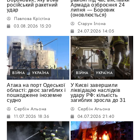
російський ракетний
Армада озброєння 24
удар
липня — Боровик
(оновлюється)
Павлова Крістіна
Старун Ілона
03.08.2026 15:20
24.07.2026 14:05
ВІЙНА
УКРАЇНА
ВІЙНА
УКРАЇНА
Атака на порт Одеської
У Києві завершили
області: двоє загиблих і
ліквідацію наслідків
пошкоджене іноземне
удару РФ: кількість
судно
загиблих зросла до 31
Сербін Альона
Сербін Альона
11.07.2026 18:36
04.07.2026 21:40