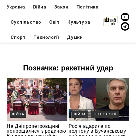
Україна
Війна
Закон
Політика
Суспільство
Світ
Культура
Спорт
Технології
Думки
Позначка:
ракетний удар
ВІЙНА
ВІЙНА
ТЕХНОЛОГІЇ
На Дніпропетровщині
Росія вдарила по
попрощалися з родиною
полігону в Бучанському
Воронових, яку вбив
районі під час виставки