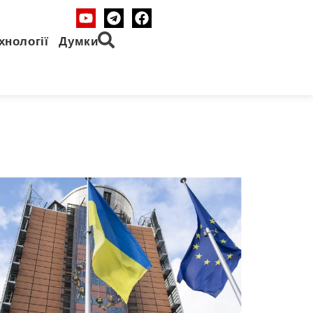
хнології
Думки