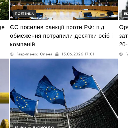
ПОЛІТИКА
Е
де
ЄС посилив санкції проти РФ: під
Орб
обмеження потрапили десятки осіб і
за
компаній
20-
Гавриленко Олена
15.06.2026 17:01
Г
ВІЙНА
ЕКОНОМІКА