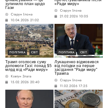
зупинило план щодо
«Ради миру»
Гази
Старун Ілона
Старун Ілона
21.02.2026 10:05
10.04.2026 21:02
ПОЛІТИКА
СВІТ
ПОЛІТИКА
СВІТ
Трамп оголосив суму
Лукашенко відмовився
допомоги Газі: понад $5
від поїздки на перше
млрд від «Ради миру»
засідання “Ради миру”
Трампа
Ковтун Злата
Старун Ілона
15.02.2026 20:40
11.02.2026 17:25