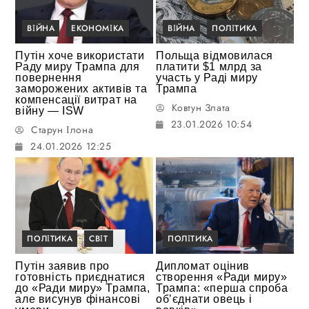
ВІЙНА
ЕКОНОМІКА
ВІЙНА
ПОЛІТИКА
Путін хоче використати
Польща відмовилася
Раду миру Трампа для
платити $1 млрд за
повернення
участь у Раді миру
заморожених активів та
Трампа
компенсації витрат на
Ковтун Злата
війну — ISW
23.01.2026 10:54
Старун Ілона
24.01.2026 12:25
ПОЛІТИКА
СВІТ
ПОЛІТИКА
Путін заявив про
Дипломат оцінив
готовність приєднатися
створення «Ради миру»
до «Ради миру» Трампа,
Трампа: «перша спроба
але висунув фінансові
обʼєднати овець і