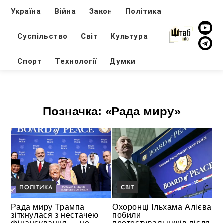
Україна
Війна
Закон
Політика
Суспільство
Світ
Культура
Спорт
Технології
Думки
Позначка:
«Рада миру»
ПОЛІТИКА
СВІТ
Рада миру Трампа
Охоронці Ільхама Алієва
зіткнулася з нестачею
побили
фінансування — це
протестувальників після