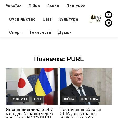
Україна
Війна
Закон
Політика
Суспільство
Світ
Культура
Спорт
Технології
Думки
Позначка:
PURL
ПОЛІТИКА
СВІТ
ВІЙНА
ПОЛІТИКА
Японія виділила $14,7
Постачання зброї зі
млн для України через
США для України
програму НАТО PURL
відбувається без