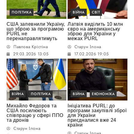
ПОЛІТИКА
ВІЙНА
СВІТ
США запевнили Україну,
Латвія виділить 10 млн
що зброю за програмою
євро на американську
PURL не
зброю для України у
перенаправлятимуть
межах PURL
Павлова Крістіна
Старун Ілона
29.03.2026 13:05
17.02.2026 19:05
ВІЙНА
ПОЛІТИКА
ВІЙНА
ЕКОНОМІКА
Михайло Федоров та
Ініціатива PURL: до
США посилюють
програми закупівлі зброї
співпрацю у сфері ППО
для України
та дронів
приєдналися вже 24
країни
Старун Ілона
Старун Ілона