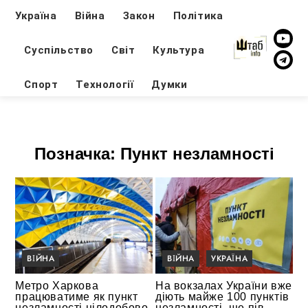
Україна
Війна
Закон
Політика
Суспільство
Світ
Культура
Спорт
Технології
Думки
Позначка:
Пункт незламності
ВІЙНА
ВІЙНА
УКРАЇНА
Метро Харкова
На вокзалах України вже
працюватиме як пункт
діють майже 100 пунктів
незламності цілодобово
незламності, ще пів