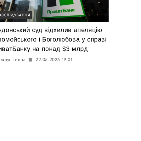
ОЗСЛІДУВАННЯ
ндонський суд відхилив апеляцію
ломойського і Боголюбова у справі
иватБанку на понад $3 млрд
тарун Ілона
22.05.2026 19:01