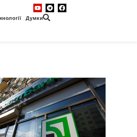
хнології
Думки