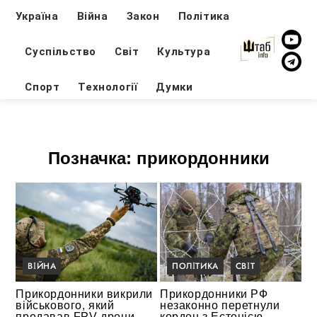
Україна
Війна
Закон
Політика
Суспільство
Світ
Культура
Спорт
Технології
Думки
Позначка:
прикордонники
ВІЙНА
ПОЛІТИКА
СВІТ
Прикордонники викрили
Прикордонники РФ
військового, який
незаконно перетнули
продавав FPV-дрони,
кордон з Естонією