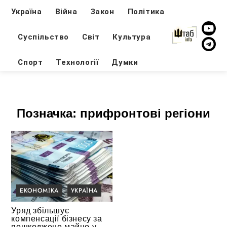
Україна
Війна
Закон
Політика
Суспільство
Світ
Культура
Спорт
Технології
Думки
Позначка:
прифронтові регіони
ЕКОНОМІКА
УКРАЇНА
Уряд збільшує
компенсації бізнесу за
пошкоджене майно у