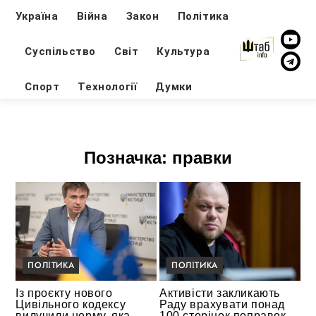
Україна
Війна
Закон
Політика
Суспільство
Світ
Культура
Спорт
Технології
Думки
Позначка:
правки
ПОЛІТИКА
ПОЛІТИКА
Із проєкту нового
Активісти закликають
Цивільного кодексу
Раду врахувати понад
вилучили норму, яка
100 сторінок поправок