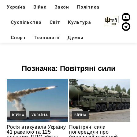
Україна
Війна
Закон
Політика
Суспільство
Світ
Культура
Спорт
Технології
Думки
Позначка:
Повітряні сили
ВІЙНА
УКРАЇНА
ВІЙНА
Росія атакувала Україну
Повітряні сили
41 ракетою та 125
попередили про
дронами: ППО збила
ймовірний ракетний