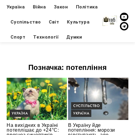
Україна
Війна
Закон
Політика
Суспільство
Світ
Культура
Спорт
Технології
Думки
Позначка:
потепління
СУСПІЛЬСТВО
УКРАЇНА
УКРАЇНА
На вихідних в Україні
В Україну йде
потеплішає до +24°C:
потепління: морози
прогноз синоптиків
відступають, але