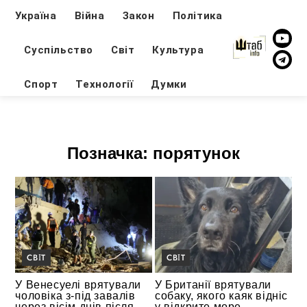
Україна
Війна
Закон
Політика
Суспільство
Світ
Культура
Спорт
Технології
Думки
Позначка:
порятунок
СВІТ
СВІТ
У Венесуелі врятували
У Британії врятували
чоловіка з-під завалів
собаку, якого каяк відніс
через вісім днів після
у відкрите море