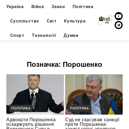
Україна
Війна
Закон
Політика
Суспільство
Світ
Культура
Спорт
Технології
Думки
Позначка:
Порошенко
ПОЛІТИКА
ПОЛІТИКА
Адвокати Порошенка
Суд не скасував санкції
оскаржують рішення
проти Порошенка:
Верховного Суду в
захист готує апеляцію