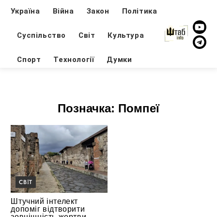
Україна
Війна
Закон
Політика
Суспільство
Світ
Культура
Спорт
Технології
Думки
Позначка:
Помпеї
СВІТ
Штучний інтелект
допоміг відтворити
зовнішність жертви