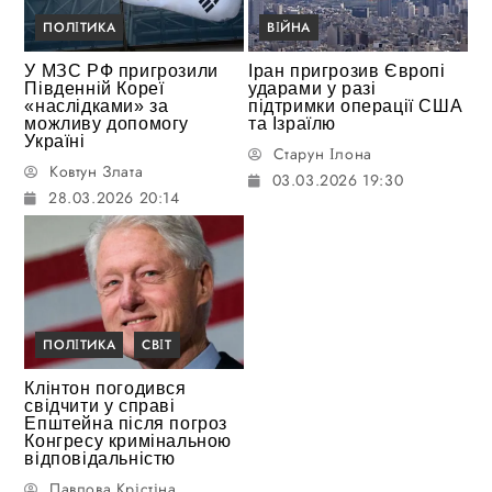
ПОЛІТИКА
ВІЙНА
У МЗС РФ пригрозили
Іран пригрозив Європі
Південній Кореї
ударами у разі
«наслідками» за
підтримки операції США
можливу допомогу
та Ізраїлю
Україні
Старун Ілона
Ковтун Злата
03.03.2026 19:30
28.03.2026 20:14
ПОЛІТИКА
СВІТ
Клінтон погодився
свідчити у справі
Епштейна після погроз
Конгресу кримінальною
відповідальністю
Павлова Крістіна