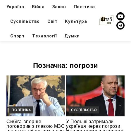
Україна
Війна
Закон
Політика
Суспільство
Світ
Культура
Спорт
Технології
Думки
Позначка:
погрози
ПОЛІТИКА
СУСПІЛЬСТВО
Сибіга вперше
У Польщі затримали
поговорив з главою МЗС
українця через погрози
Ірану на тлі погроз після
Навроцькому в інтернеті