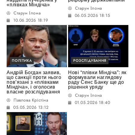
«плівках Міндіча»
Старун Ілона
Старун Ілона
06.05.2026 18:15
10.06.2026 18:19
ПОЛІТИКА
РОЗСЛІДУВАННЯ
Андрій Богдан заявив,
Нові “плівки Міндіча”: як
що санкції проти нього
формували наглядову
пов’язані з «плівками
раду Сенс Банку ще до
Міндіча», і оголосив
рішення уряду
власне розслідування
Старун Ілона
Павлова Крістіна
01.05.2026 18:40
05.05.2026 13:12