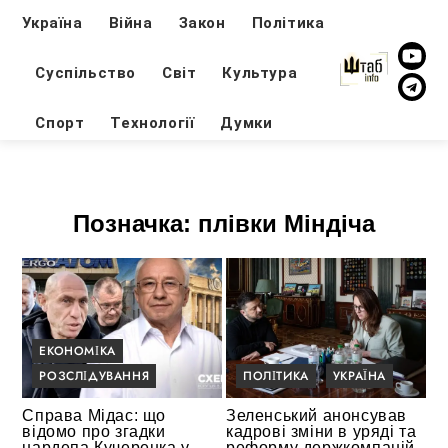
Україна
Війна
Закон
Політика
Суспільство
Світ
Культура
Спорт
Технології
Думки
Позначка:
плівки Міндіча
ЕКОНОМІКА
РОЗСЛІДУВАННЯ
ПОЛІТИКА
УКРАЇНА
Справа Мідас: що
Зеленський анонсував
відомо про згадки
кадрові зміни в уряді та
нардепа Кучеренка у
реформу держкомпаній