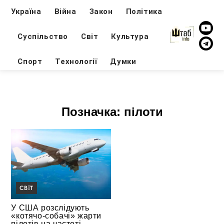
Україна
Війна
Закон
Політика
Суспільство
Світ
Культура
Спорт
Технології
Думки
Позначка:
пілоти
СВІТ
У США розслідують
«котячо-собачі» жарти
пілотів на частоті