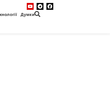
хнології
Думки