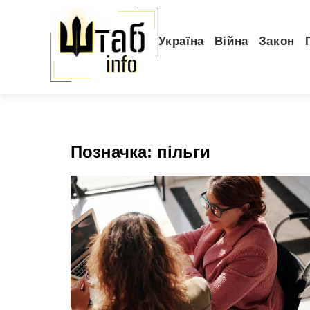
Україна
Війна
Закон
Позначка:
пільги