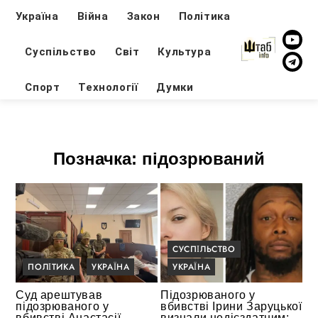
Україна
Війна
Закон
Політика
Суспільство
Світ
Культура
Спорт
Технології
Думки
Позначка:
підозрюваний
СУСПІЛЬСТВО
ПОЛІТИКА
УКРАЇНА
УКРАЇНА
Суд арештував
Підозрюваного у
підозрюваного у
вбивстві Ірини Заруцької
вбивстві Анастасії
визнали недієздатним: