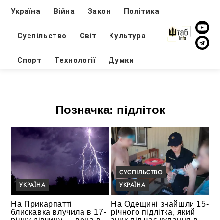
Україна
Війна
Закон
Політика
Суспільство
Світ
Культура
Спорт
Технології
Думки
Позначка:
підліток
СУСПІЛЬСТВО
УКРАЇНА
УКРАЇНА
На Прикарпатті
На Одещині знайшли 15-
блискавка влучила в 17-
річного підлітка, який
річну дівчину — вона в
зник під час купання в