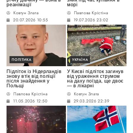
реанімації
морі
Ковтун Злата
Павлова Крістіна
20.07.2026 10:55
19.07.2026 23:02
ПОЛІТИКА
УКРАЇНА
Підліток із Нідерландів
У Києві підліток загинув
знову втік від поліції
від ураження струмом
після знайдення у
на даху поїзда, ще двоє
Польщі
— в лікарні
Павлова Крістіна
Ковтун Злата
11.05.2026 12:50
29.03.2026 22:39