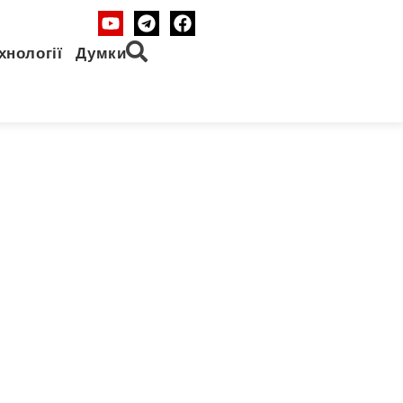
хнології
Думки