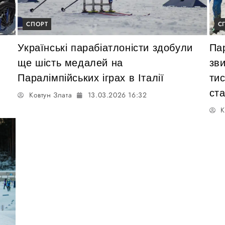
СПОРТ
С
Українські парабіатлоністи здобули
Пар
ще шість медалей на
зв
Паралімпійських іграх в Італії
ти
ст
Ковтун Злата
13.03.2026 16:32
К