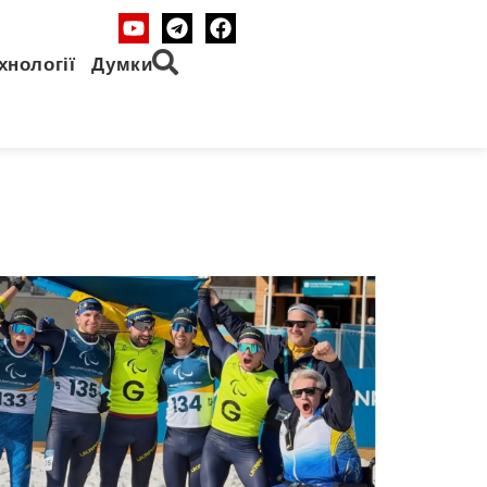
хнології
Думки