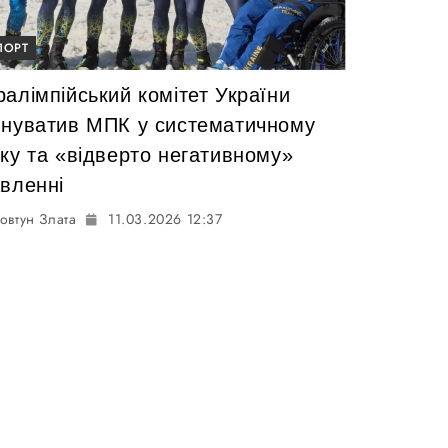
ПОРТ
алімпійський комітет України
инуватив МПК у систематичному
ску та «відверто негативному»
авленні
овтун Злата
11.03.2026 12:37