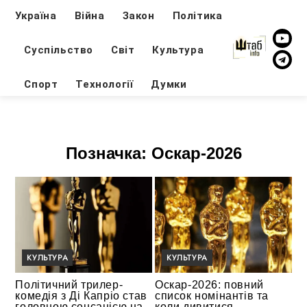
Україна
Війна
Закон
Політика
Суспільство
Світ
Культура
Спорт
Технології
Думки
Позначка:
Оскар-2026
КУЛЬТУРА
КУЛЬТУРА
Політичний трилер-
Оскар-2026: повний
комедія з Ді Капріо став
список номінантів та
головною сенсацією на
коли дивитися