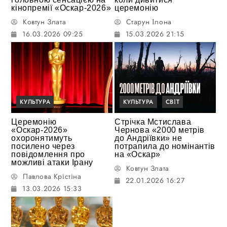
кінопремії «Оскар-2026»
церемонію
Ковтун Злата
Старун Ілона
16.03.2026 09:25
15.03.2026 21:15
КУЛЬТУРА
КУЛЬТУРА
СВІТ
Церемонію
Стрічка Мстислава
«Оскар-2026»
Чернова «2000 метрів
охоронятимуть
до Андріївки» не
посилено через
потрапила до номінантів
повідомлення про
на «Оскар»
можливі атаки Ірану
Ковтун Злата
Павлова Крістіна
22.01.2026 16:27
13.03.2026 15:33