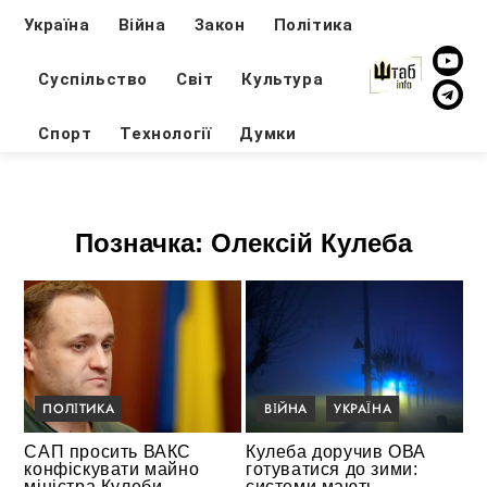
Україна
Війна
Закон
Політика
Суспільство
Світ
Культура
Спорт
Технології
Думки
Позначка:
Олексій Кулеба
ПОЛІТИКА
ВІЙНА
УКРАЇНА
САП просить ВАКС
Кулеба доручив ОВА
конфіскувати майно
готуватися до зими:
міністра Кулеби
системи мають