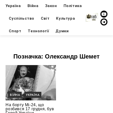
Україна
Війна
Закон
Політика
Суспільство
Світ
Культура
Спорт
Технології
Думки
Позначка:
Олександр Шемет
ВІЙНА
УКРАЇНА
На борту Мі-24, що
розбився 17 грудня, був
Герой України