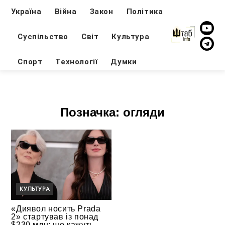
Україна
Війна
Закон
Політика
Суспільство
Світ
Культура
Спорт
Технології
Думки
Позначка:
огляди
КУЛЬТУРА
«Диявол носить Prada
2» стартував із понад
$230 млн: що кажуть