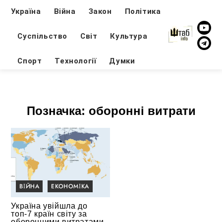
Україна
Війна
Закон
Політика
Суспільство
Світ
Культура
Спорт
Технології
Думки
Позначка:
оборонні витрати
ВІЙНА
ЕКОНОМІКА
Україна увійшла до
топ-7 країн світу за
оборонними витратами