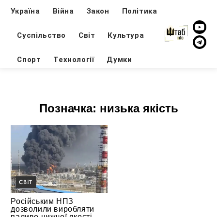
Україна
Війна
Закон
Політика
Суспільство
Світ
Культура
Спорт
Технології
Думки
Позначка:
низька якість
СВІТ
Російським НПЗ
дозволили виробляти
паливо нижчої якості