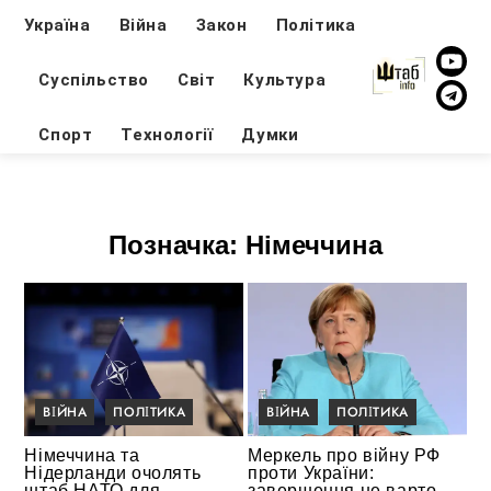
Україна
Війна
Закон
Політика
Суспільство
Світ
Культура
Спорт
Технології
Думки
Позначка:
Німеччина
ВІЙНА
ПОЛІТИКА
ВІЙНА
ПОЛІТИКА
Німеччина та
Меркель про війну РФ
Нідерланди очолять
проти України:
штаб НАТО для
завершення не варто