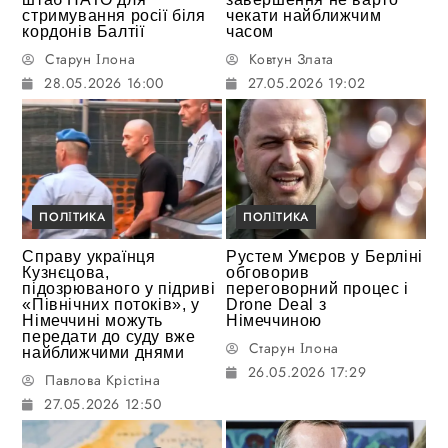
стримування росії біля
чекати найближчим
кордонів Балтії
часом
Старун Ілона
Ковтун Злата
28.05.2026 16:00
27.05.2026 19:02
ПОЛІТИКА
ПОЛІТИКА
Справу українця
Рустем Умєров у Берліні
Кузнєцова,
обговорив
підозрюваного у підриві
переговорний процес і
«Північних потоків», у
Drone Deal з
Німеччині можуть
Німеччиною
передати до суду вже
Старун Ілона
найближчими днями
26.05.2026 17:29
Павлова Крістіна
27.05.2026 12:50