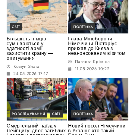
СВІТ
ПОЛІТИКА
Більшість німців
Глава Міноборони
сумніваються у
Німеччини Пісторіус
здатності армії
приїхав до Києва з
захистити країну —
неанонсованим візитом
опитування
Павлова Крістіна
Ковтун Злата
11.05.2026 10:22
24.05.2026 17:17
РОЗСЛІДУВАННЯ
СВІТ
ПОЛІТИКА
Смертельний наїзд у
Новий посол Німеччини
Лейпцигу: двоє загиблих
в Україні: хто такий