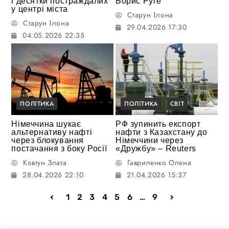
і десятки постраждалих
Борис Руге
у центрі міста
Старун Ілона
Старун Ілона
29.04.2026 17:30
04.05.2026 22:35
ПОЛІТИКА
ПОЛІТИКА
СВІТ
Німеччина шукає
РФ зупинить експорт
альтернативу нафті
нафти з Казахстану до
через блокування
Німеччини через
постачання з боку Росії
«Дружбу» – Reuters
Ковтун Злата
Гавриленко Олена
28.04.2026 22:10
21.04.2026 15:37
1
2
3
4
5
6
…
9