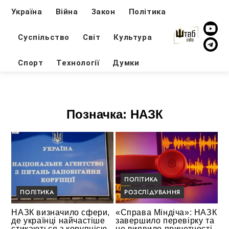
Україна
Війна
Закон
Політика
Суспільство
Світ
Культура
Спорт
Технології
Думки
Позначка:
НАЗК
ПОЛІТИКА
ПОЛІТИКА
РОЗСЛІДУВАННЯ
НАЗК визначило сфери,
«Справа Міндіча»: НАЗК
де українці найчастіше
завершило перевірку та
стикаються з корупцією
не виявило причетності