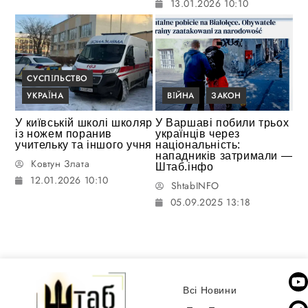
13.01.2026 10:10
СУСПІЛЬСТВО
УКРАЇНА
ВІЙНА
ЗАКОН
У київській школі школяр
У Варшаві побили трьох
із ножем поранив
українців через
учительку та іншого учня
національність:
нападників затримали —
Ковтун Злата
Штаб.інфо
12.01.2026 10:10
ShtabINFO
05.09.2025 13:18
Всі Новини