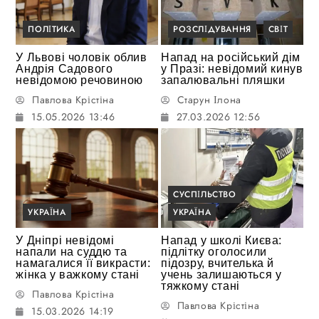
ПОЛІТИКА
РОЗСЛІДУВАННЯ
СВІТ
У Львові чоловік облив
Напад на російський дім
Андрія Садового
у Празі: невідомий кинув
невідомою речовиною
запалювальні пляшки
Павлова Крістіна
Старун Ілона
15.05.2026 13:46
27.03.2026 12:56
СУСПІЛЬСТВО
УКРАЇНА
УКРАЇНА
У Дніпрі невідомі
Напад у школі Києва:
напали на суддю та
підлітку оголосили
намагалися її викрасти:
підозру, вчителька й
жінка у важкому стані
учень залишаються у
тяжкому стані
Павлова Крістіна
Павлова Крістіна
15.03.2026 14:19