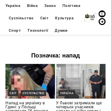
Україна
Війна
Закон
Політика
Суспільство
Світ
Культура
Спорт
Технології
Думки
Позначка:
напад
СВІТ
СУСПІЛЬСТВО
УКРАЇНА
Напад на українку в
У Львові затримали ще
Гдині: у Польщі
чотирьох учасників
затримали 76-річного
нападу на військових і