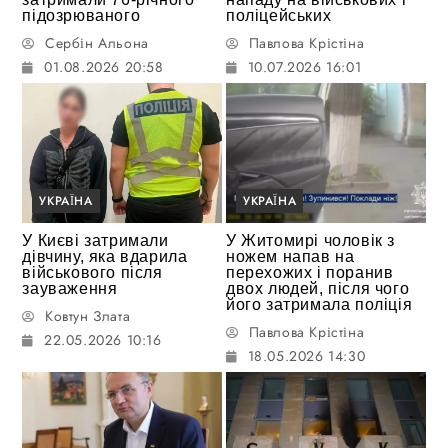
підозрюваного
поліцейських
Сербін Альона
Павлова Крістіна
01.08.2026 20:58
10.07.2026 16:01
УКРАЇНА
УКРАЇНА
У Києві затримали
У Житомирі чоловік з
дівчину, яка вдарила
ножем напав на
військового після
перехожих і поранив
зауваження
двох людей, після чого
його затримала поліція
Ковтун Злата
Павлова Крістіна
22.05.2026 10:16
18.05.2026 14:30