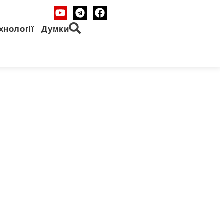
хнології
Думки