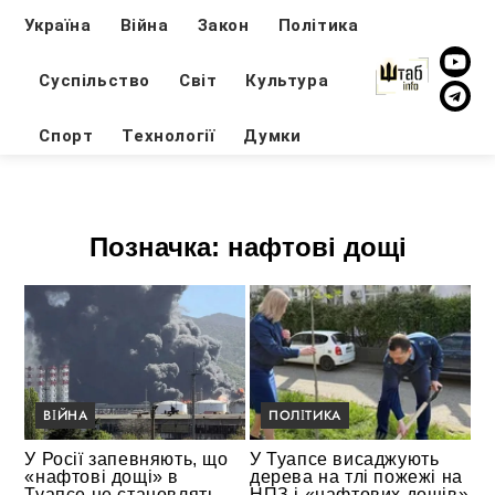
Україна
Війна
Закон
Політика
Суспільство
Світ
Культура
Спорт
Технології
Думки
Позначка:
нафтові дощі
ВІЙНА
ПОЛІТИКА
У Росії запевняють, що
У Туапсе висаджують
«нафтові дощі» в
дерева на тлі пожежі на
Туапсе не становлять
НПЗ і «нафтових дощів»