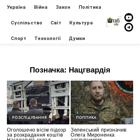
Україна
Війна
Закон
Політика
Суспільство
Світ
Культура
Спорт
Технології
Думки
Позначка:
Нацгвардія
РОЗСЛІДУВАННЯ
ПОЛІТИКА
Оголошено вісім підозр
Зеленський призначив
за розкрадання коштів
Олега Мироненка
Нацгвардії: склад
заступником