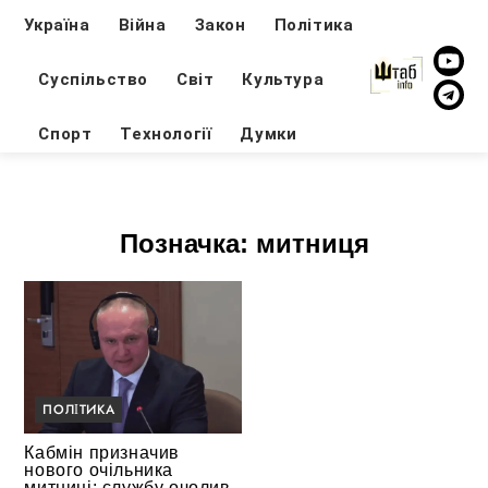
Україна
Війна
Закон
Політика
Суспільство
Світ
Культура
Спорт
Технології
Думки
Позначка:
митниця
ПОЛІТИКА
Кабмін призначив
нового очільника
митниці: службу очолив