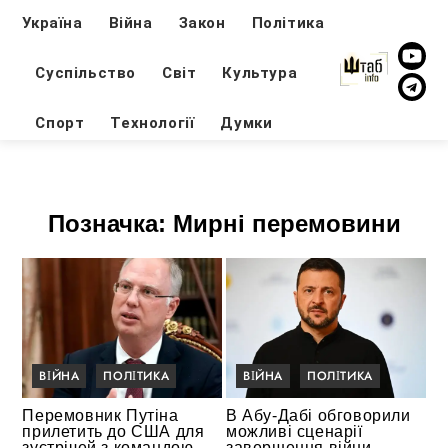
Україна
Війна
Закон
Політика
Суспільство
Світ
Культура
Спорт
Технології
Думки
Позначка:
Мирні перемовини
ВІЙНА
ПОЛІТИКА
ВІЙНА
ПОЛІТИКА
Перемовник Путіна
В Абу-Дабі обговорили
прилетить до США для
можливі сценарії
зустрічей з командою
завершення війни —